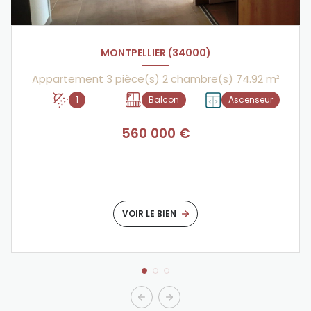
Les informations sur les risques auxquels ce bien est
exposé sont disponibles sur le site
Géorisques
MONTPELLIER (34000)
Appartement 3 pièce(s) 2 chambre(s) 74.92 m²
1
Balcon
Ascenseur
560 000 €
VOIR LE BIEN