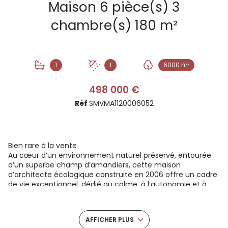
Maison 6 pièce(s) 3
chambre(s) 180 m²
1
1
6000 m²
498 000 €
Réf
SMVMA1120006052
Bien rare à la vente
Au cœur d’un environnement naturel préservé, entourée
d’un superbe champ d’amandiers, cette maison
d’architecte écologique construite en 2006 offre un cadre
de vie exceptionnel, dédié au calme, à l’autonomie et à
l’harmonie avec la nature. Implantée sur un terrain
constructible de 6 000 m², elle constitue un lieu idéal pour
se ressourcer, vivre autrement ou développer un projet de
AFFICHER PLUS
bien-être, artistique, professionnel ou touristique, tel que