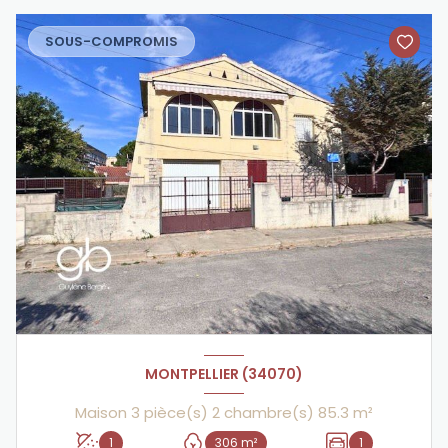
SOUS-COMPROMIS
MONTPELLIER (34070)
Maison 3 pièce(s) 2 chambre(s) 85.3 m²
1
306 m²
1