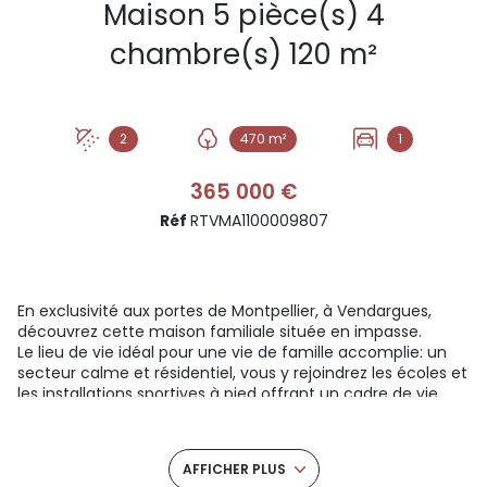
Maison 5 pièce(s) 4
chambre(s) 120 m²
2
470 m²
1
365 000 €
Réf
RTVMA1100009807
En exclusivité aux portes de Montpellier, à Vendargues,
découvrez cette maison familiale située en impasse.
Le lieu de vie idéal pour une vie de famille accomplie: un
secteur calme et résidentiel, vous y rejoindrez les écoles et
les installations sportives à pied offrant un cadre de vie
pratique et agréable.
La visite de cette maison commence par une entrée
AFFICHER PLUS
permettant de ranger des affaires.