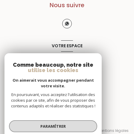
Nous suivre
VOTRE ESPACE
Espace propriétaire
Comme beaucoup, notre site
utilise les cookies
SE CONNECTER
On aimerait vous accompagner pendant
votre visite.
En poursuivant, vous acceptez l'utilisation des
cookies par ce site, afin de vous proposer des
contenus adaptés et réaliser des statistiques !
© 2026 | Tous droits réservés
PARAMÉTRER
Nos honoraires
Nos partenaires
Mentions légales