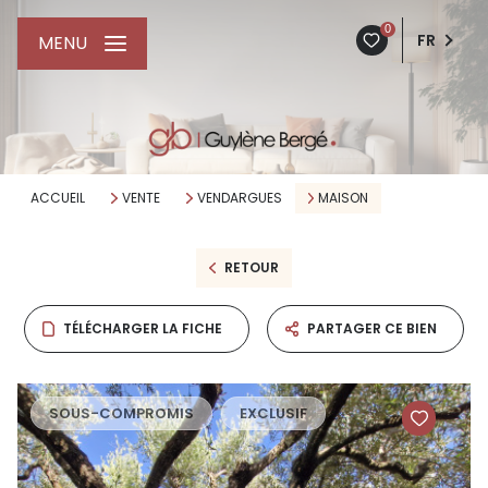
0
FR
MENU
ACCUEIL
VENTE
VENDARGUES
MAISON
RETOUR
TÉLÉCHARGER LA FICHE
PARTAGER CE BIEN
SOUS-COMPROMIS
EXCLUSIF