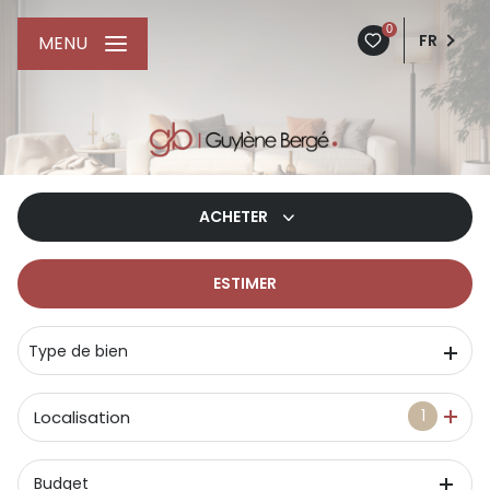
0
FR
MENU
ACHETER
ESTIMER
De l'ancien
De l'immo pro
Type de bien
1
Localisation
Budget