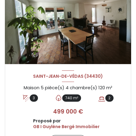
SAINT-JEAN-DE-VÉDAS (34430)
Maison 5 pièce(s) 4 chambre(s) 120 m²
3
740 m²
2
499 000 €
Proposé par
GB I Guylène Bergé Immobilier