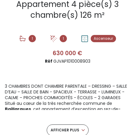
Appartement 4 pièce(s) 3
chambre(s) 126 m²
1
1
Ascenseur
630 000 €
Réf
GJVAP1010008903
3 CHAMBRES DONT CHAMBRE PARENTALE – DRESSING – SALLE
D’EAU – SALLE DE BAIN - SPACIEUX - TERRASSE - LUMINEUX -
CALME – PROCHES COMMODITÉS - ÉCOLES – 2 GARAGES
Situé au cœur de la très recherchée commune de
Baillargues
, cet appartement d’exception en rez-de-
chaussée offre un cadre de vie rare, alliant confort,
modernité et sérénité. Niché dans une résidence récente,
sécurisée et parfaitement entretenue, ce
4 pièces de
AFFICHER PLUS
haut standing
séduit immédiatement par ses volumes