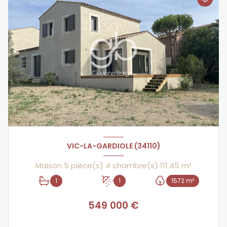
VIC-LA-GARDIOLE (34110)
Maison 5 pièce(s) 4 chambre(s) 111.45 m²
1
1
1572 m²
549 000 €