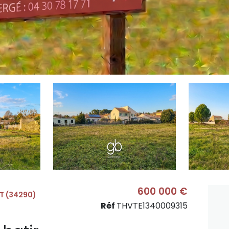
600 000 €
T (34290)
Réf
THVTE1340009315