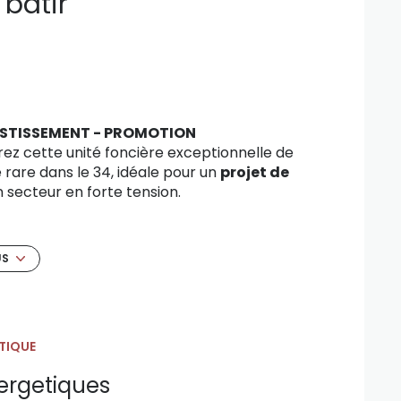
 batir
VESTISSEMENT - PROMOTION
z cette unité foncière exceptionnelle de
 rare dans le 34, idéale pour un
projet de
 secteur en forte tension.
ne 1AU-a)
.
US
ire.
 une emprise au sol majeure facilitant une
 est optimale pour un
lotisseur dans l'Hérault
TIQUE
n actif rare pour tout
investissement
 de haute qualité.
ergetiques
our lotissement
proche de Pézenas offre un