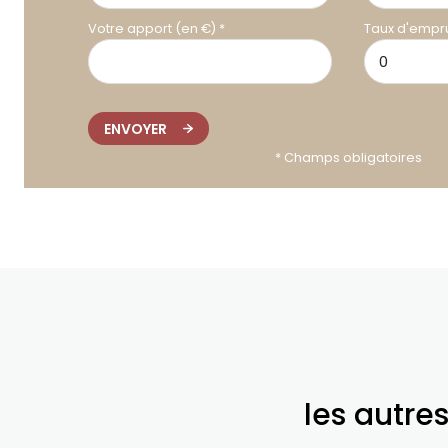
Votre apport (en €) *
Taux d'empru
ENVOYER
* Champs obligatoires
les autre