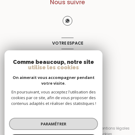
Nous suivre
VOTRE ESPACE
Espace propriétaire
Comme beaucoup, notre site
utilise les cookies
SE CONNECTER
On aimerait vous accompagner pendant
votre visite.
En poursuivant, vous acceptez l'utilisation des
cookies par ce site, afin de vous proposer des
contenus adaptés et réaliser des statistiques !
© 2026 | Tous droits réservés
PARAMÉTRER
Nos honoraires
Nos partenaires
Mentions légales
Admin
Politique RGPD
Cookies