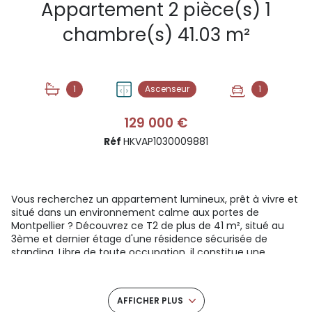
Appartement 2 pièce(s) 1
chambre(s) 41.03 m²
1
Ascenseur
1
129 000 €
Réf
HKVAP1030009881
Vous recherchez un appartement lumineux, prêt à vivre et
situé dans un environnement calme aux portes de
Montpellier ? Découvrez ce T2 de plus de 41 m², situé au
3ème et dernier étage d'une résidence sécurisée de
standing. Libre de toute occupation, il constitue une
opportunité idéale pour un premier achat comme pour un
investissement locatif.
UN APPARTEMENT LUMINEUX ET FONCTIONNEL
AFFICHER PLUS
Situé à l'angle nord de l'immeuble, ce logement bénéficie