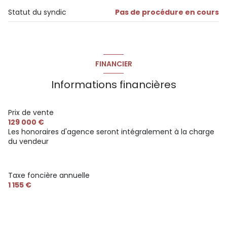
T2 : dernier étage, stationnement privatif, extérieur,
Statut du syndic
Pas de procédure en cours
accès handicapé
chambre sans vis-à-vis et absence de travaux.
Un bien présenté par khi | Karl Hugues Immobilier by
Guylène Bergé - RSAC 889 593 703 (E.I.). Pour plus
d'informations ou organiser une visite, contactez-moi au
06.83.00.19.79.
FINANCIER
Les informations sur les risques auxquels ce bien est
Informations financières
exposé sont disponibles sur le site
Géorisques
Prix de vente
129 000 €
Les honoraires d'agence seront intégralement à la charge
du vendeur
Taxe foncière annuelle
1 155 €