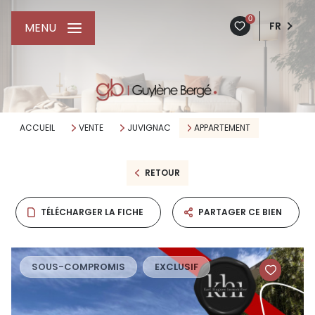
0
FR
MENU
ACCUEIL
VENTE
JUVIGNAC
APPARTEMENT
RETOUR
TÉLÉCHARGER LA FICHE
PARTAGER CE BIEN
SOUS-COMPROMIS
EXCLUSIF