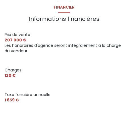
| Karl Hugues Immobilier by Guylène Bergé
- RSAC 889
FINANCIER
593 703 (E.I.).
Pour plus d'informations ou organiser une visite,
Informations financières
contactez-moi au 06.83.00.19.79.
Prix de vente
207 000 €
Les honoraires d'agence seront intégralement à la charge
du vendeur
Charges
120 €
Taxe foncière annuelle
1 659 €