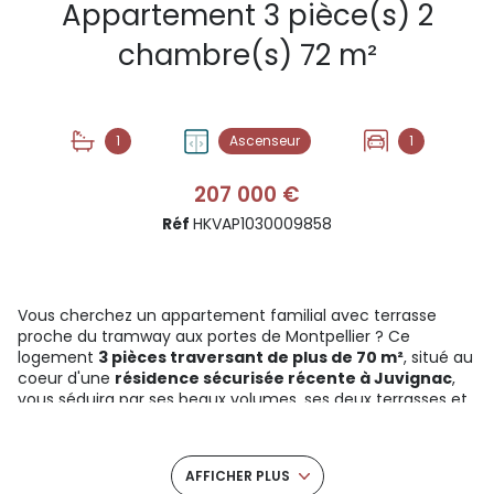
Appartement 3 pièce(s) 2
chambre(s) 72 m²
1
Ascenseur
1
207 000 €
Réf
HKVAP1030009858
Vous cherchez un appartement familial avec terrasse
proche du tramway aux portes de Montpellier ? Ce
logement
3 pièces traversant de plus de 70 m²
, situé au
coeur d'une
résidence sécurisée récente à Juvignac
,
vous séduira par ses beaux volumes, ses deux terrasses et
son confort moderne. Découvrez ce bien prêt à vivre, avec
stationnement privatif en sous-sol
,
climatisation et
aucun travaux à prévoir
.
AFFICHER PLUS
UNE PIÈCE DE VIE FAMILIALE