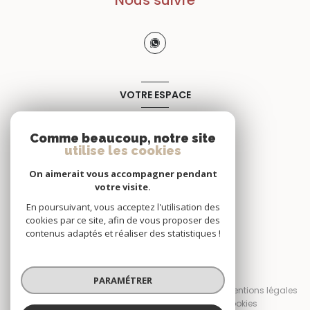
Nous suivre
VOTRE ESPACE
Espace propriétaire
Comme beaucoup, notre site
utilise les cookies
SE CONNECTER
On aimerait vous accompagner pendant
votre visite.
En poursuivant, vous acceptez l'utilisation des
cookies par ce site, afin de vous proposer des
contenus adaptés et réaliser des statistiques !
© 2026 | Tous droits réservés
PARAMÉTRER
Nos honoraires
Nos partenaires
Mentions légales
Admin
Politique RGPD
Cookies