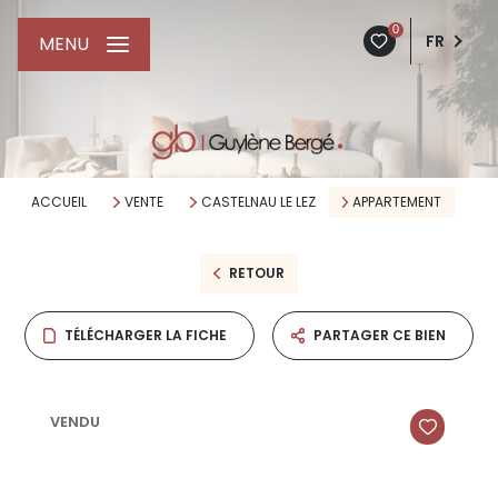
0
FR
MENU
ACCUEIL
VENTE
CASTELNAU LE LEZ
APPARTEMENT
RETOUR
TÉLÉCHARGER LA FICHE
PARTAGER CE BIEN
VENDU