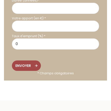
Durée (années)*
Votre apport (en €) *
Taux d'emprunt (%) *
ENVOYER
* Champs obligatoires