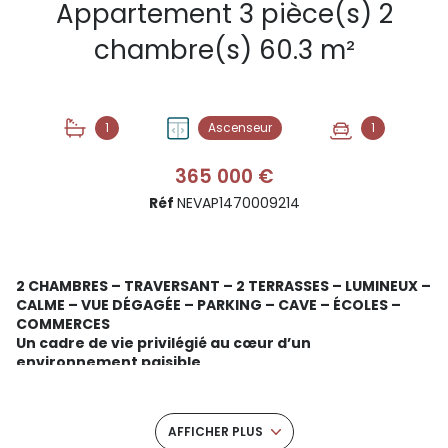
Appartement 3 pièce(s) 2
chambre(s) 60.3 m²
1
Ascenseur
1
365 000 €
Réf
NEVAP1470009214
2 CHAMBRES – TRAVERSANT – 2 TERRASSES – LUMINEUX –
CALME – VUE DÉGAGÉE – PARKING – CAVE – ÉCOLES –
COMMERCES
Un cadre de vie privilégié au cœur d’un
environnement paisible
Situé au 5ᵉ et dernier étage d’une résidence de standing,
cet appartement T3 de 60 m² offre un véritable havre de
tranquillité à Castelnau‑le‑Lez. Traversant, lumineux et
AFFICHER PLUS
parfaitement agencé, il séduira immédiatement les