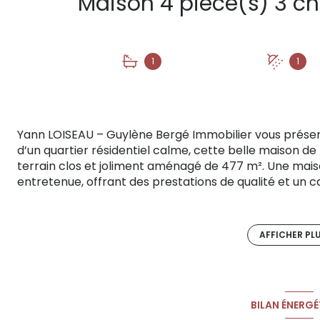
1
1
Yann LOISEAU – Guylène Bergé Immobilier vous prése
d’un quartier résidentiel calme, cette belle maison de
terrain clos et joliment aménagé de 477 m². Une mais
entretenue, offrant des prestations de qualité et un cad
Dès l’entrée, vous serez séduits par une spacieuse piè
accès direct à la terrasse, au jardin et à un agréable
de détente à l’abri des regards. La cuisine équipée, fo
AFFICHER PL
une arrière-cuisine, idéale pour le quotidien. Côté nui
dont une suite parentale avec espace balnéo, 1 salle d
À l’extérieur, le jardin paysager soigneusement entr
gamme avec un revêtement silico marbreux, parfaite 
BILAN ÉNERGÉ
garage et une place de stationnement complètent ce 