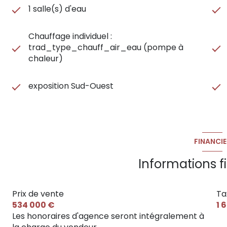
1 salle(s) d'eau
Les informations sur les risques auxquels ce bien est e
www.georisques.gouv.fr.
Pour plus de renseignements et organiser une visite, 
Chauffage individuel :
O6.73.04.40.61 RSAC 931189542 (EI) ou yann.loiseau
trad_type_chauff_air_eau (pompe à
GUYLENE BERGÉ pour organiser une visite au 04 30 78 1
chaleur)
exposition Sud-Ouest
FINANCIE
Informations f
Prix de vente
Ta
534 000 €
1 
Les honoraires d'agence seront intégralement à