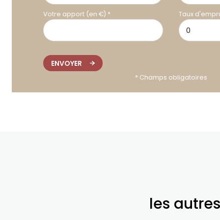
Votre apport (en €) *
Taux d'empru
ENVOYER
* Champs obligatoires
les autre