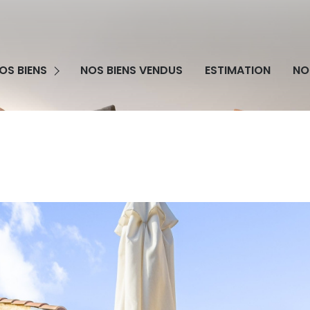
grammes Neufs
OS BIENS
NOS BIENS VENDUS
ESTIMATION
NO
obilier Professionnel