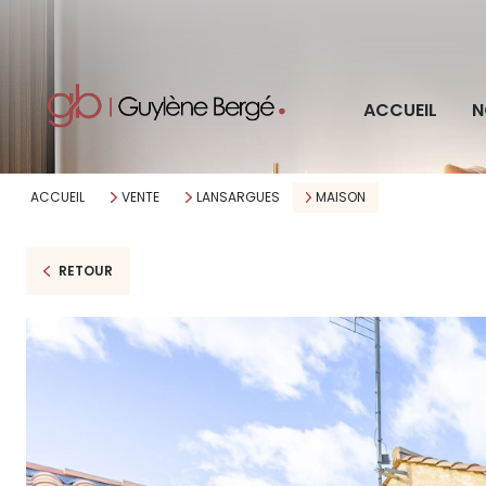
Pro
ACCUEIL
N
Imm
ACCUEIL
VENTE
LANSARGUES
MAISON
RETOUR