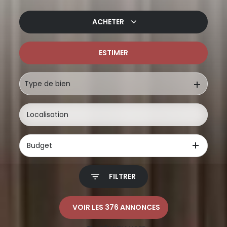
ACHETER
ESTIMER
De l'ancien
De l'immo pro
Type de bien
Budget
FILTRER
VOIR LES
376
ANNONCES