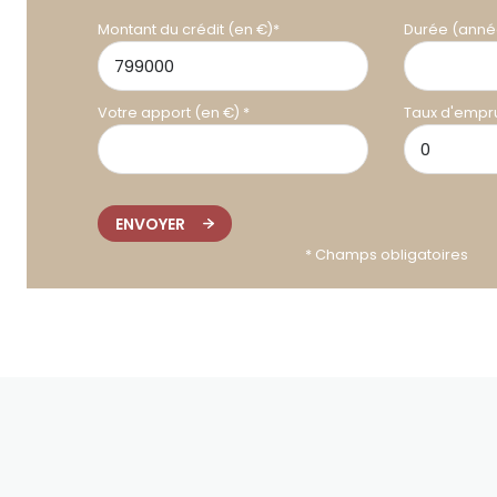
Montant du crédit (en €)*
Durée (anné
Votre apport (en €) *
Taux d'empru
ENVOYER
* Champs obligatoires