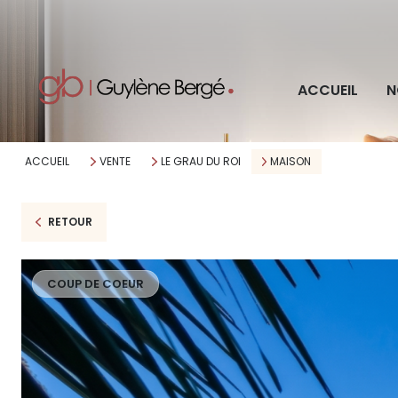
Pro
ACCUEIL
N
Imm
ACCUEIL
VENTE
LE GRAU DU ROI
MAISON
RETOUR
COUP DE COEUR