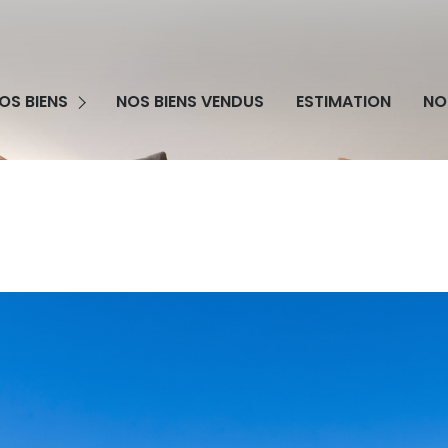
grammes Neufs
OS BIENS
NOS BIENS VENDUS
ESTIMATION
NO
obilier Professionnel