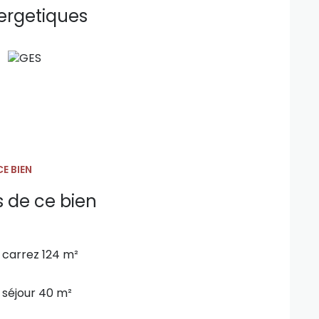
re un potentiel rare pour un atelier ou un
ergetiques
la proximité immédiate de la mer pour un
 roulotte offrent une excellente opportunité
he du port de plaisance
.
le aux balades sur le port
.
E BIEN
s de ce bien
e raccordée.
carrez 124 m²
bilier.com
séjour 40 m²