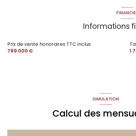
cuisine
chambre
FINANCIE
salle de bain
WC
Informations f
buanderie
salon/sejour
Prix de vente honoraires TTC inclus
Ta
799 000 €
1 
WC
SIMULATION
Calcul des mensua