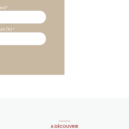
es)*
nt (%) *
A DÉCOUVRIR