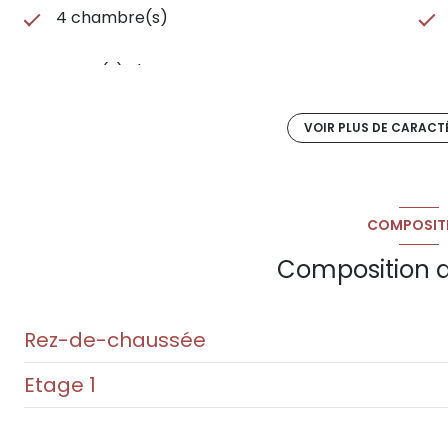
4 chambre(s)
1 salle(s) d'eau
cuisine séparée (équipée)
VOIR PLUS DE CARACT
exposition Sud
COMPOSIT
vue dégagée
Composition d
arboré
Rez-de-chaussée
visiophone
Etage 1
chambre
chambre
chambre