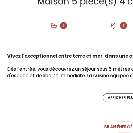
1
1
Vivez l'exceptionnel entre terre et mer, dans un
Dès l'entrée, vous découvrez un séjour sous 6 mètres 
d'espace et de liberté immédiate. La cuisine équipée s
"dedans-dehors" au crépuscule.
Le rez-de-chaussée propose deux chambres conforta
AFFICHER PL
douche à l’italienne
.
À l’étage, une mezzanine aérien
parfaites pour accueillir vos proches en toute intimité
Côté extérieur, vous profitez d'un terrain
de 1 000 m² 
BILAN ÉNERGÉ
fruitiers
.
Le
couloir de nage de 14 mètres
et la roulo