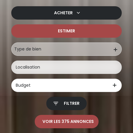
ACHETER
ESTIMER
De l'ancien
De l'immo pro
Type de bien
Budget
FILTRER
VOIR LES
375
ANNONCES