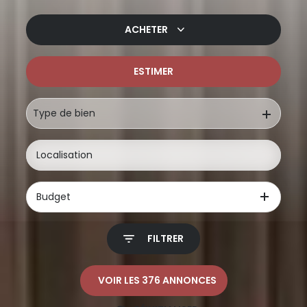
ACHETER
ESTIMER
De l'ancien
De l'immo pro
Type de bien
Budget
FILTRER
VOIR LES
376
ANNONCES