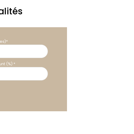
lités
es)*
nt (%) *