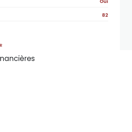
Oui
82
R
inancières