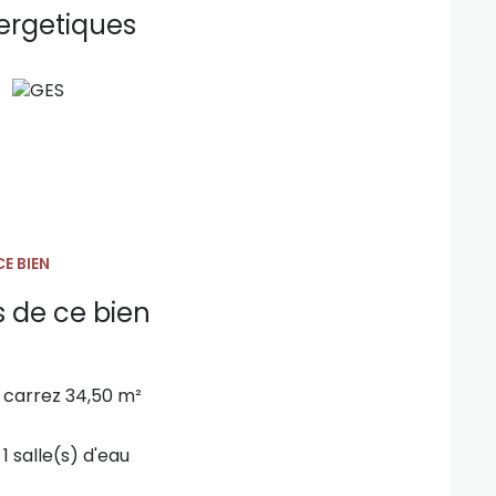
ergetiques
 les transports, à proximité des commodités,
ment adapté à un
investissement immobilier
le
.
nt se constituer un patrimoine immobilier avec
ntpellier
.
A EI (RSAC 442328357) au O6343O3181 ou
74.
E BIEN
Montpellier, appartement à vendre Montpellier
s de ce bien
Montpellier, appartement avec terrasse
nvestissement immobilier sécurisé.
xposé sont disponibles sur le site
Géorisques
carrez 34,50 m²
1 salle(s) d'eau