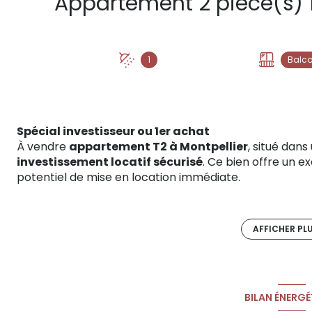
1
Balc
Spécial investisseur ou 1er achat
À vendre
appartement T2 à Montpellier
, situé dans
investissement locatif sécurisé
. Ce bien offre un e
potentiel de mise en location immédiate.
D’une surface fonctionnelle, cet
appartement T2 en 
espace cuisine, d’une chambre et d’une salle d’eau a
Vous apprécierez sa
terrasse
, véritable atout pour la
AFFICHER PL
stationnement privative
et la
climatisation
, élém
-
Appartement vendu libre de toute occupation
- Loyer potentiel : 600 € hors charges
- Bonne rentabilité locative
BILAN ÉNERGÉ
- Faibles travaux à prévoir