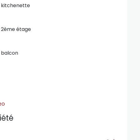
kitchenette
2ème étage
balcon
RO
iété