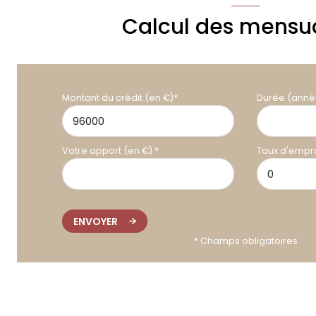
Calcul des mensua
Montant du crédit (en €)*
Durée (anné
Votre apport (en €) *
Taux d'empru
ENVOYER
* Champs obligatoires