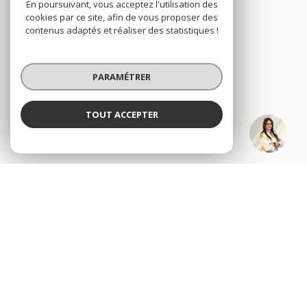
En poursuivant, vous acceptez l'utilisation des
Nous suivre
cookies par ce site, afin de vous proposer des
contenus adaptés et réaliser des statistiques !
PARAMÉTRER
VOTRE ESPACE
TOUT ACCEPTER
Natalia JIMENEZ
Espace propriétaire
Négociatrice
SE CONNECTER
© 2026 | Tous droits réservés
Nos honoraires
Nos partenaires
Mentions légales