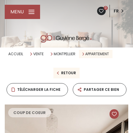
0
FR
MENU
ACCUEIL
VENTE
MONTPELLIER
APPARTEMENT
RETOUR
TÉLÉCHARGER LA FICHE
PARTAGER CE BIEN
COUP DE COEUR