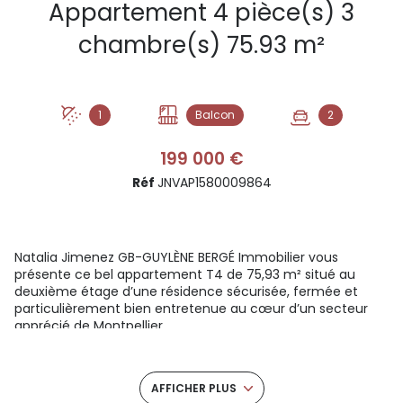
Appartement 4 pièce(s) 3
chambre(s) 75.93 m²
1
Balcon
2
199 000 €
Réf
JNVAP1580009864
Natalia Jimenez GB-GUYLÈNE BERGÉ Immobilier vous
présente ce bel appartement T4 de 75,93 m² situé au
deuxième étage d’une résidence sécurisée, fermée et
particulièrement bien entretenue au cœur d’un secteur
apprécié de Montpellier.
Traversant et exposé sud-ouest, cet appartement
bénéficie d’une excellente luminosité naturelle tout au
long de la journée. Dès l’entrée, vous découvrirez un
AFFICHER PLUS
intérieur chaleureux, parfaitement entretenu et prêt à