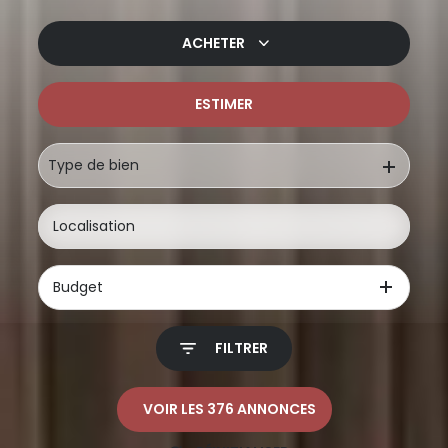
ACHETER
ESTIMER
De l'ancien
De l'immo pro
Type de bien
Budget
FILTRER
VOIR LES
376
ANNONCES