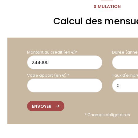
SIMULATION
Calcul des mensua
Montant du crédit (en €)*
Durée (anné
Votre apport (en €) *
Taux d'empru
ENVOYER
* Champs obligatoires