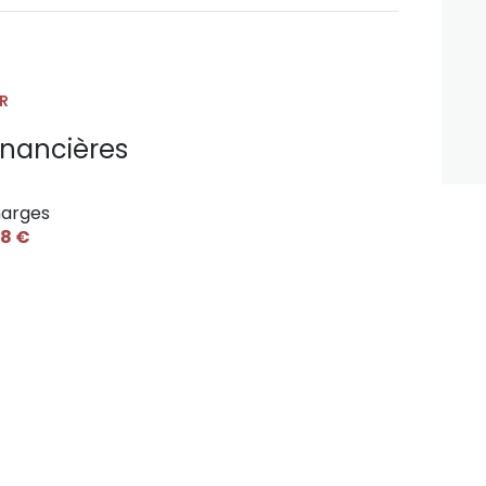
R
inancières
arges
8 €