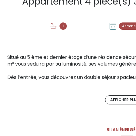
1
Ascens
Situé au 5 ème et dernier étage d’une résidence séc
m² vous séduira par sa luminosité, ses volumes génére
Dès l’entrée, vous découvrez un double séjour spacieu
terrasse exposée sud-ouest. Cet espace extérieur est i
organiser des repas entre amis ou simplement se détend
cuisine, indépendante, permet de cuisiner confortab
AFFICHER PL
fonctionnelle avec le séjour.
L’appartement dispose de trois chambres confortables
famille ou pour aménager un bureau et une chambre 
BILAN ÉNERGÉ
nuit, bien distinct des pièces de vie.