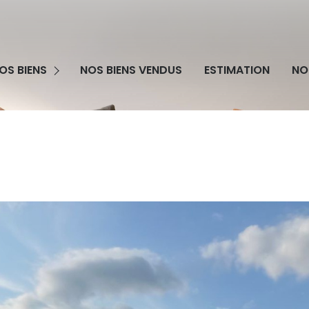
grammes Neufs
OS BIENS
NOS BIENS VENDUS
ESTIMATION
NO
obilier Professionnel