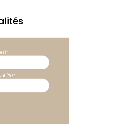
lités
es)*
nt (%) *