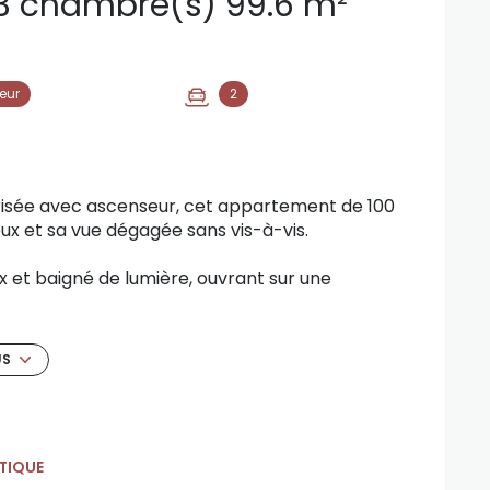
Appartement 4 pièce(s) 3 chambre(s) 99.6 m²
eur
2
urisée avec ascenseur, cet appartement de 100
ux et sa vue dégagée sans vis-à-vis.
x et baigné de lumière, ouvrant sur une
déal pour profiter du soleil toute l’année,
re en fin de journée en toute tranquillité. La
lement tout en conservant une séparation
US
, offrant un cadre idéal pour une vie de
d’amis. Une salle de bain complète cet espace
TIQUE