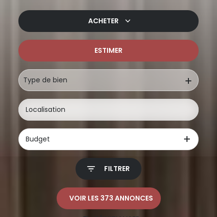
ACHETER
ESTIMER
De l'ancien
De l'immo pro
Type de bien
Budget
FILTRER
VOIR LES
373
ANNONCES