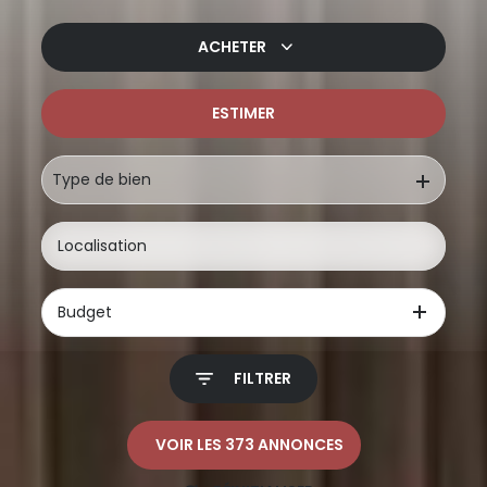
ACHETER
ESTIMER
De l'ancien
De l'immo pro
Type de bien
Budget
FILTRER
VOIR LES
373
ANNONCES