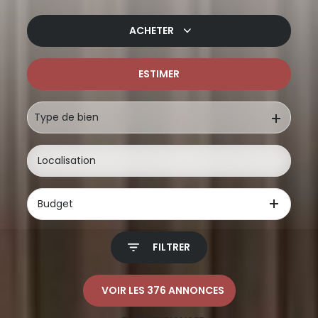
ACHETER
ESTIMER
De l'ancien
De l'immo pro
Type de bien
Budget
FILTRER
VOIR LES
376
ANNONCES