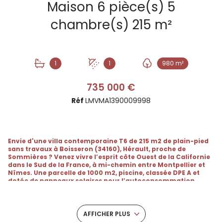
Maison 6 pièce(s) 5
chambre(s) 215 m²
1
1
980 m²
735 000 €
Réf
LMVMA1390009998
Envie d'une villa contemporaine T6 de 215 m2 de plain-pied
sans travaux à Boisseron (34160), Hérault, proche de
Sommières ? Venez vivre l’esprit côte Ouest de la Californie
dans le Sud de la France, à mi-chemin entre Montpellier et
Nîmes. Une parcelle de 1000 m2, piscine, classée DPE A et
dotée de panneaux solaires pour l’autoconsommation.
Suivez-moi, l'effet est immédiat.
L'EXPÉRIENCE CALIFORNIENNE | LE MASTER
AFFICHER PLUS