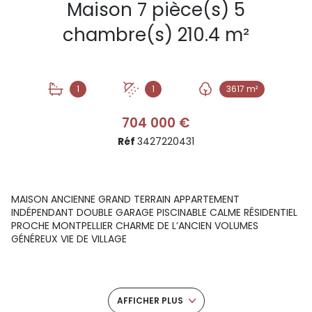
Maison 7 pièce(s) 5
chambre(s) 210.4 m²
1
1
3617 m²
704 000 €
Réf
3427220431
MAISON ANCIENNE GRAND TERRAIN APPARTEMENT
INDÉPENDANT DOUBLE GARAGE PISCINABLE CALME RÉSIDENTIEL
PROCHE MONTPELLIER CHARME DE L’ANCIEN VOLUMES
GÉNÉREUX VIE DE VILLAGE
Tu cherches un projet immobilier à 10 minutes du centre
historique de Montpellier, en pleine nature et avec de
l’espace ? Cette maison ancienne d’environ 210 m²
AFFICHER PLUS
habitables, répartie sur une surface utile de 300 m²,