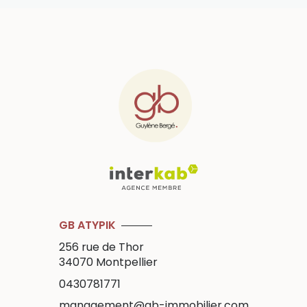
GB ATYPIK
256 rue de Thor
34070
Montpellier
0430781771
management@gb-immobilier.com