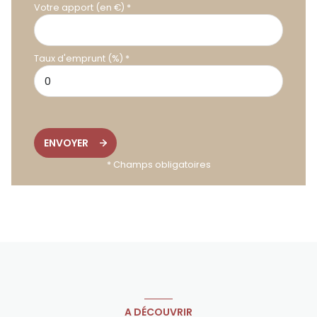
Votre apport (en €) *
Taux d'emprunt (%) *
ENVOYER
* Champs obligatoires
A DÉCOUVRIR