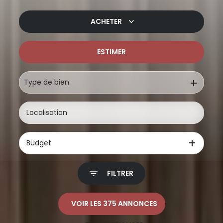
ACHETER
ESTIMER
De l'ancien
De l'immo pro
Type de bien
Budget
FILTRER
VOIR LES
375
ANNONCES