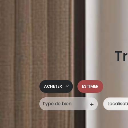
Tr
ACHETER
ESTIMER
Type de bien
De l'ancien
De l'immo pro