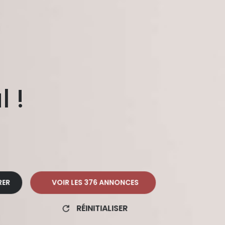
l !
RER
VOIR LES
376
ANNONCES
RÉINITIALISER