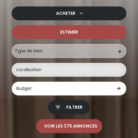
ACHETER
ESTIMER
De l'ancien
De l'immo pro
Type de bien
Budget
FILTRER
VOIR LES
375
ANNONCES