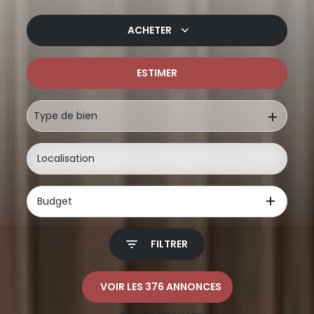
ACHETER
ESTIMER
De l'ancien
De l'immo pro
Type de bien
Budget
FILTRER
VOIR LES
376
ANNONCES