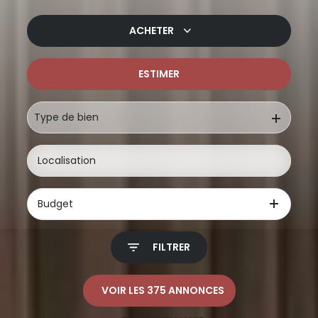
ACHETER
ESTIMER
De l'ancien
De l'immo pro
Type de bien
Budget
FILTRER
VOIR LES
375
ANNONCES