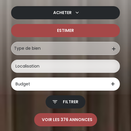
ACHETER
ESTIMER
De l'ancien
De l'immo pro
Type de bien
Budget
FILTRER
VOIR LES
376
ANNONCES