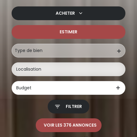
ACHETER
ESTIMER
De l'ancien
De l'immo pro
Type de bien
Budget
FILTRER
VOIR LES
376
ANNONCES