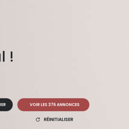
l !
RER
VOIR LES
376
ANNONCES
RÉINITIALISER