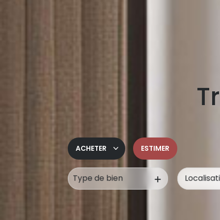
Tr
ACHETER
ESTIMER
Type de bien
De l'ancien
De l'immo pro