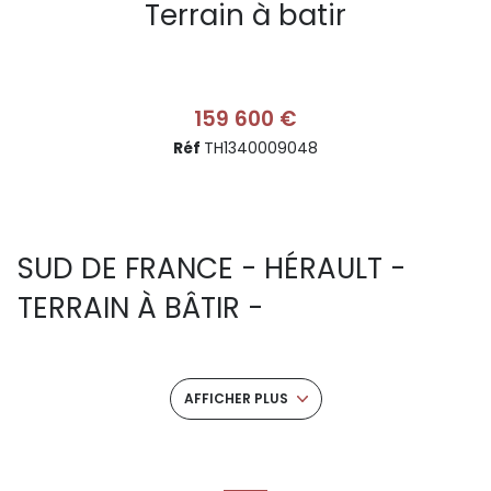
Terrain à batir
159 600 €
Réf
TH1340009048
SUD DE FRANCE - HÉRAULT -
TERRAIN À BÂTIR -
INVESTISSEMENT - PROMOTION
Foncier stratégique dans le Sud de la France !
AFFICHER PLUS
Découvrez cette unité foncière d'exception de
863 M²
idéalement située à
Alignan-du-Vent
. Une opportunité
rare dans le
34
, parfaite pour une promotion intimiste et la
construction d'une grande villa individuelle dans un secteur