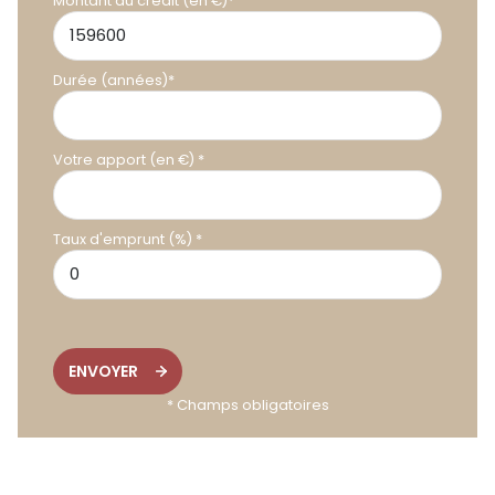
Montant du crédit (en €)*
Terrain constructible Alignan-du-Vent | Achat terrain 863
m2 Hérault | Opération foncière 34 | Terrain division Pézenas
| Languedoc | Investissement marchand de biens Occitanie
| Terrain à viabiliser Béziers | Promotion immobilière Hérault |
Durée (années)*
Aménagement foncier 34 | Projet immobilier neuf Pézenas |
Foncier stratégique Sud de la France | Terrain plat
constructible | Lotisseur Hérault | Proximité A75 et A9.
Votre apport (en €) *
Taux d'emprunt (%) *
ENVOYER
* Champs obligatoires