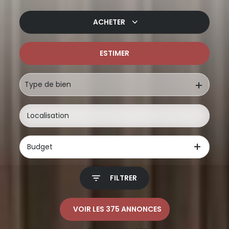
ACHETER
ESTIMER
De l'ancien
De l'immo pro
Type de bien
Budget
FILTRER
VOIR LES
375
ANNONCES