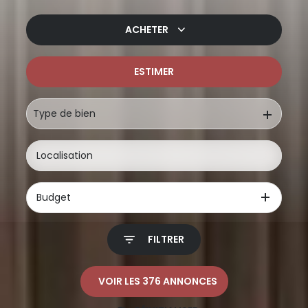
ACHETER
ESTIMER
De l'ancien
De l'immo pro
Type de bien
Budget
FILTRER
VOIR LES
376
ANNONCES